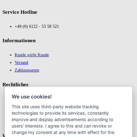
Service Hotline
+49 (0) 6122 - 53 58 521
In­for­ma­tio­nen
Kunde wirbt Kunde
Versand
Zahlungsarten
Recht­liches
We use cookies!
Impressum
This site uses third-party website tracking
Datenschutz
technologies to provide its services, constantly
AGB
improve and display advertisements according to
Widerrufsbelehrung & Widerruf erklären
users' interests. I agree to this and can revoke or
change my consent at any time with effect for the
Weekly Newslatter