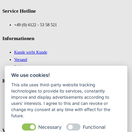
Service Hotline
+49 (0) 6122 - 53 58 521
In­for­ma­tio­nen
Kunde wirbt Kunde
Versand
Zahlungsarten
We use cookies!
Recht­liches
This site uses third-party website tracking
technologies to provide its services, constantly
Impressum
improve and display advertisements according to
Datenschutz
users' interests. I agree to this and can revoke or
change my consent at any time with effect for the
AGB
future.
Widerrufsbelehrung & Widerruf erklären
Necessary
Functional
Weekly Newslatter