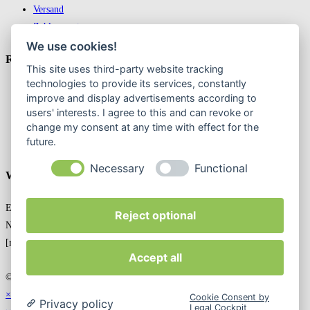
Versand
Zahlungsarten
We use cookies!
Recht­liches
This site uses third-party website tracking
technologies to provide its services, constantly
Impressum
improve and display advertisements according to
Datenschutz
users' interests. I agree to this and can revoke or
AGB
change my consent at any time with effect for the
future.
Widerrufsbelehrung & Widerruf erklären
Necessary
Functional
Weekly Newslatter
Entdecken Sie exklusive Angebote in unserem Online-Shop! Jetzt den
Reject optional
Newsletter abonnieren und nichts mehr verpassen!
[mailpoet_form id="1"]
Accept all
© 2024 FuCo-Care GmbH. All Rights Reserved.
×
Cookie Consent by
Privacy policy
Legal Cockpit