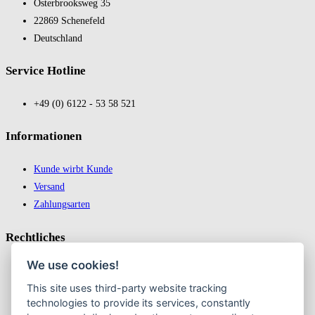
Oster­brooks­weg 35
22869 Schene­feld
Deutsch­land
Service Hotline
+49 (0) 6122 - 53 58 521
In­for­ma­tio­nen
Kunde wirbt Kunde
Versand
Zahlungsarten
Recht­liches
We use cookies!
Impressum
This site uses third-party website tracking
Datenschutz
technologies to provide its services, constantly
AGB