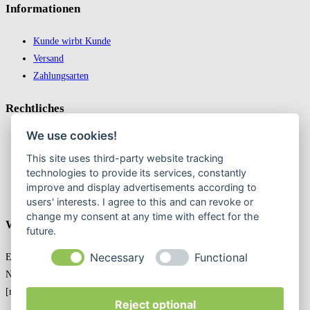
In­for­ma­tio­nen
Kunde wirbt Kunde
Versand
Zahlungsarten
Recht­liches
We use cookies!
Impressum
This site uses third-party website tracking
Datenschutz
technologies to provide its services, constantly
AGB
improve and display advertisements according to
Widerrufsbelehrung & Widerruf erklären
users' interests. I agree to this and can revoke or
change my consent at any time with effect for the
Weekly Newslatter
future.
Necessary
Functional
Entdecken Sie exklusive Angebote in unserem Online-Shop! Jetzt den
Newsletter abonnieren und nichts mehr verpassen!
[mailpoet_form id="1"]
Reject optional