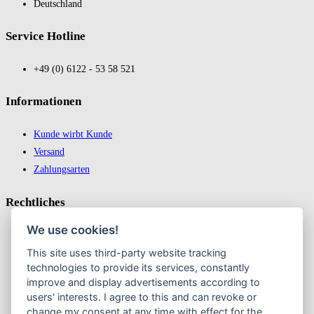
Deutsch­land
Service Hotline
+49 (0) 6122 - 53 58 521
In­for­ma­tio­nen
Kunde wirbt Kunde
Versand
Zahlungsarten
Recht­liches
We use cookies!
Impressum
This site uses third-party website tracking
Datenschutz
technologies to provide its services, constantly
AGB
improve and display advertisements according to
Widerrufsbelehrung & Widerruf erklären
users' interests. I agree to this and can revoke or
change my consent at any time with effect for the