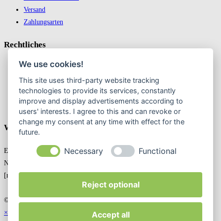
Versand
Zahlungsarten
Recht­liches
We use cookies!
Impressum
This site uses third-party website tracking
Datenschutz
technologies to provide its services, constantly
AGB
improve and display advertisements according to
Widerrufsbelehrung & Widerruf erklären
users' interests. I agree to this and can revoke or
change my consent at any time with effect for the
Weekly Newslatter
future.
Necessary
Functional
Entdecken Sie exklusive Angebote in unserem Online-Shop! Jetzt den
Newsletter abonnieren und nichts mehr verpassen!
[mailpoet_form id="1"]
Reject optional
© 2024 FuCo-Care GmbH. All Rights Reserved.
×
Accept all