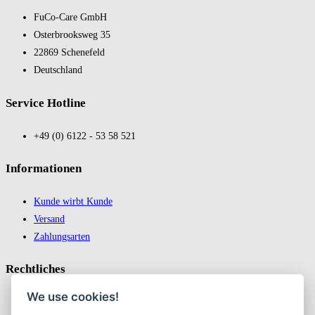
FuCo-Care GmbH
Oster­brooks­weg 35
22869 Schene­feld
Deutsch­land
Service Hotline
+49 (0) 6122 - 53 58 521
In­for­ma­tio­nen
Kunde wirbt Kunde
Versand
Zahlungsarten
Recht­liches
We use cookies!
Impressum