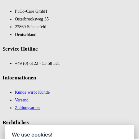
FuCo-Care GmbH
Oster­brooks­weg 35
22869 Schene­feld
Deutsch­land
Service Hotline
+49 (0) 6122 - 53 58 521
In­for­ma­tio­nen
Kunde wirbt Kunde
Versand
Zahlungsarten
Recht­liches
We use cookies!
Impressum