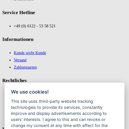
Service Hotline
+49 (0) 6122 - 53 58 521
In­for­ma­tio­nen
Kunde wirbt Kunde
Versand
Zahlungsarten
Recht­liches
We use cookies!
Impressum
This site uses third-party website tracking
Datenschutz
technologies to provide its services, constantly
AGB
improve and display advertisements according to
Widerrufsbelehrung & Widerruf erklären
users' interests. I agree to this and can revoke or
change my consent at any time with effect for the