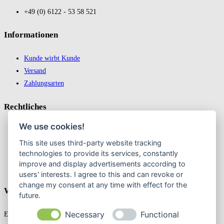
+49 (0) 6122 - 53 58 521
In­for­ma­tio­nen
Kunde wirbt Kunde
Versand
Zahlungsarten
Recht­liches
We use cookies!
Impressum
This site uses third-party website tracking
Datenschutz
technologies to provide its services, constantly
AGB
improve and display advertisements according to
Widerrufsbelehrung & Widerruf erklären
users' interests. I agree to this and can revoke or
change my consent at any time with effect for the
Weekly Newslatter
future.
Necessary
Functional
Entdecken Sie exklusive Angebote in unserem Online-Shop! Jetzt den