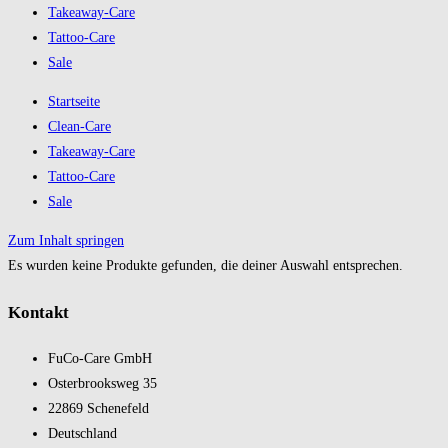
Takeaway-Care
Tattoo-Care
Sale
Startseite
Clean-Care
Takeaway-Care
Tattoo-Care
Sale
Zum Inhalt springen
Es wurden keine Produkte gefunden, die deiner Auswahl entsprechen.
Kontakt
FuCo-Care GmbH
Oster­brooks­weg 35
22869 Schene­feld
Deutsch­land