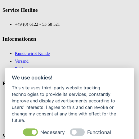
Service Hotline
+49 (0) 6122 - 53 58 521
In­for­ma­tio­nen
Kunde wirbt Kunde
Versand
Zahlungsarten
We use cookies!
Recht­liches
This site uses third-party website tracking
technologies to provide its services, constantly
Impressum
improve and display advertisements according to
Datenschutz
users' interests. I agree to this and can revoke or
AGB
change my consent at any time with effect for the
future.
Widerrufsbelehrung & Widerruf erklären
Necessary
Functional
Weekly Newslatter