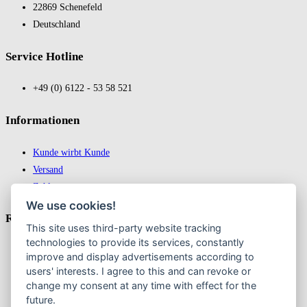
22869 Schene­feld
Deutsch­land
Service Hotline
+49 (0) 6122 - 53 58 521
In­for­ma­tio­nen
Kunde wirbt Kunde
Versand
Zahlungsarten
We use cookies!
Recht­liches
This site uses third-party website tracking
technologies to provide its services, constantly
Impressum
improve and display advertisements according to
Datenschutz
users' interests. I agree to this and can revoke or
AGB
change my consent at any time with effect for the
future.
Widerrufsbelehrung & Widerruf erklären